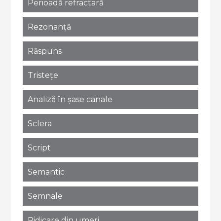
Perioadă refractară
Rezonanță
Răspuns
Tristețe
Analiză în șase canale
Sclera
Script
Semantic
Semnale
Ridicare din umeri