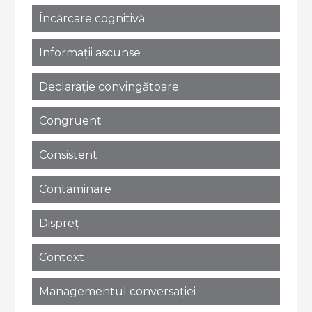
Încărcare cognitivă
Informații ascunse
Declarație convingătoare
Congruent
Consistent
Contaminare
Dispreț
Context
Managementul conversației