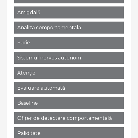
Amigdală
Analiză comportamentală
Furie
Sistemul nervos autonom
Atenție
Evaluare automată
Baseline
Ofițer de detectare comportamentală
Paliditate