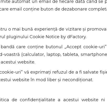
 trimite automat un email de fiecare dată când se 
ecare email conține buton de dezabonare complet
ntru o mai bună experiență de vizitare și promova
orul pluginului Cookie Notice by dFactory.
o bandă care conține butonul „Accept cookie-uri”
-voastră (calculator, laptop, tableta, smartphone, 
 acestui website.
okie-uri” vă exprimați refuzul de a fi salvate fișie
estui website în mod liber și necondiționat.
olitica de confidențialitate a acestui website ni