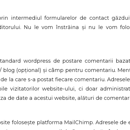
rin intermediul formularelor de contact găzduit
ditorului. Nu le vom înstrăina și nu le vom fol
standard wordpress de postare comentarii bazat
 / blog (opțional) și câmp pentru comentariu. Me
 de la care s-a postat fiecare comentariu. Adresele
le vizitatorilor website-ului, ci doar administr
a de date a acestui website, alături de comentarii. 
site folosește platforma MailChimp. Adresele de