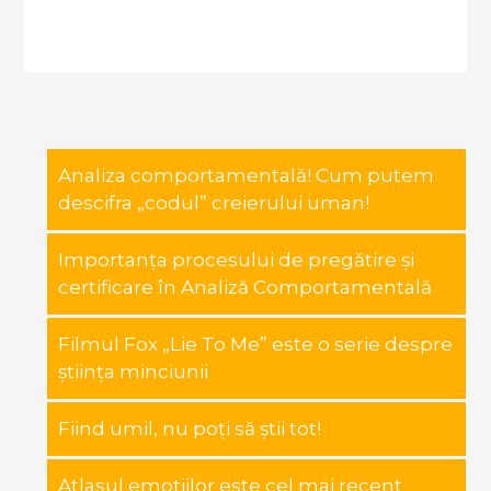
Analiza comportamentală! Cum putem
descifra „codul” creierului uman!
Importanța procesului de pregătire și
certificare în Analiză Comportamentală
Filmul Fox „Lie To Me” este o serie despre
știința minciunii
Fiind umil, nu poți să știi tot!
Atlasul emoțiilor este cel mai recent